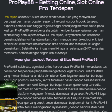
ProPlay88 - Betting Online, Slot Online
Pro Terdepan
ProPlay88
adalah situs slot online terdepan di Asia yang menyediakan
berbagai permainan populer seperti live casino, sportsbook, tangkas,
esports, tembak ikan hingga togel.Sebagai brand yang memiliki fokus pada
kualitas, ProPlay88 selalu berusaha untuk memberikan pengalaman bermain
terbaik bagi semua pemainnya. Di ProPlay88, kenyamanan dan keamanan
pemain adalah prioritas utama kami. Kami menggunakan teknologi enkripsi
terkini untuk memastikan keamanan data pribadi dan transaksi keuangan
pemain kami. Selain itu, kami juga memiliki layanan pelanggan 24/7 yang siap
membantu pemain dengan segala kebutuhannya.
Menangkan Jackpot Terbesar di Situs Resmi ProPlay88
ProPlay88 salah satu agen judi online terpercaya. ProPlay88 merupakan situs
resmi dan terpercaya yang telah mengantongi legalitas dari BMM testlabs
yang menjamin keamanan data diri player. Kami juga menawarkan berbagai
bonus dan promosi menarik, serta turnamen besar dengan hadiah fantastis
untuk semua pemain kami. Dengan berbagai macam game yang tersedia,
pemain dapat memilih permainan kasino favorit mereka dan bermain dengan
nyaman di platform yang user-friendly dan mudah digunakan. ProPlay88 juga
bekerja sama dengan beberapa bank terbesar di Asia, untuk memastikan
transaksi keuangan yang cepat, aman, dan mudah bagi pemain kami. ProPlay88
berusaha untuk terus meningkatkan layanan kami, dengan berinvestasi pada
teknologi canggih dan menggandeng staf yang terampil dan berdedikasi. Kami