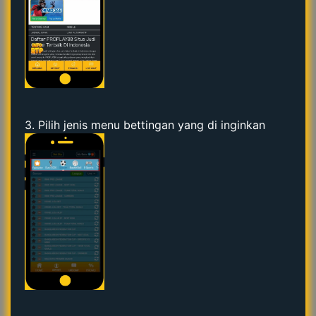
3. Pilih jenis menu bettingan yang di inginkan